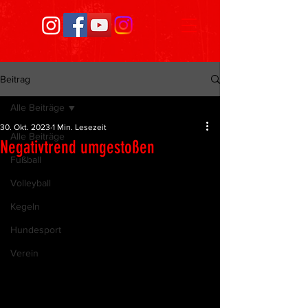
Beitrag
Alle Beiträge
30. Okt. 2023
1 Min. Lesezeit
Alle Beiträge
Negativtrend umgestoßen
Fußball
Volleyball
Kegeln
Hundesport
Verein