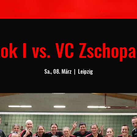
Fussball
Volleyball
Verein
ok I vs. VC Zschop
Sa., 08. März
  |  
Leipzig