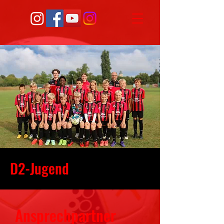
D2-Jugend
Ansprechpartner