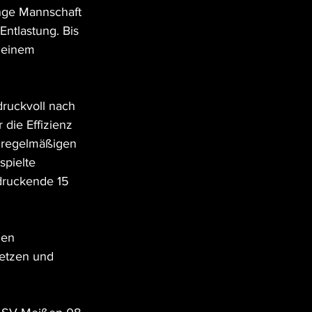
nge Mannschaft 
ntlastung. Bis 
 einem 
druckvoll nach 
ie Effizienz 
 regelmäßigen 
spielte 
ndruckende 15 
hen 
etzen und 