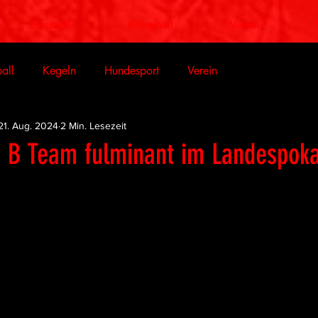
Fussball
Volleyball
Verein
all
Kegeln
Hundesport
Verein
21. Aug. 2024
2 Min. Lesezeit
r B Team fulminant im Landespoka