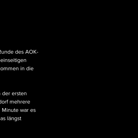
 Runde des AOK-
einseitigen 
rkommen in die 
 der ersten 
dorf mehrere 
. Minute war es 
as längst 