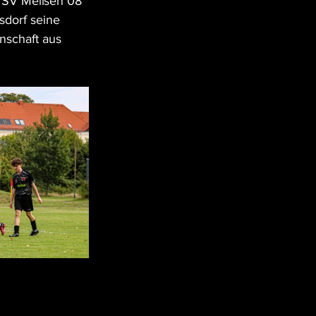
en SV Meißen 08 
dorf seine 
nschaft aus 